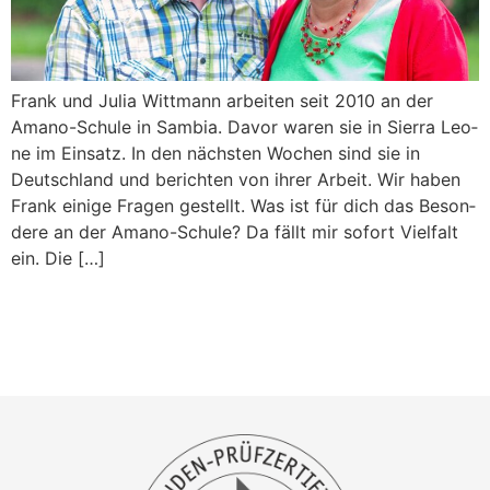
Frank und Julia Witt­mann arbei­ten seit 2010 an der
Ama­no-Schu­le in Sam­bia. Davor waren sie in Sier­ra Leo­
ne im Ein­satz. In den nächs­ten Wochen sind sie in
Deutsch­land und berich­ten von ihrer Arbeit. Wir haben
Frank eini­ge Fra­gen gestellt. Was ist für dich das Beson­
de­re an der Amano-Schule? Da fällt mir sofort Viel­falt
ein. Die […]