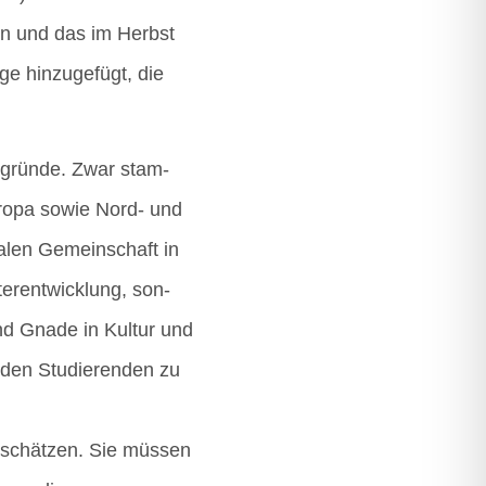
­gen und das im Herbst
e hin­zu­ge­fügt, die
r­grün­de. Zwar stam­
Euro­pa sowie Nord- und
­ba­len Gemein­schaft in
er­ent­wick­lung, son­
nd Gna­de in Kul­tur und
 den Stu­die­ren­den zu
er schät­zen. Sie müs­sen