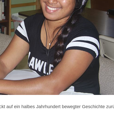
ickt auf ein hal­bes Jahr­hun­dert beweg­ter Geschich­te zur