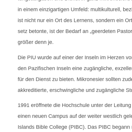
in einem ein­zig­ar­ti­gen Umfeld: mul­ti­kul­tu­rell, 
ist nicht nur ein Ort des Ler­nens, son­dern ein 
setz beton­te, ist der Bedarf an „geer­de­ten Pas­to­re
grö­ßer denn je.
Die PIU wur­de auf einer der Inseln im Her­zen von
den Pazi­fi­schen Inseln eine zugäng­li­che, exzel­len
für den Dienst zu bie­ten. Mikro­ne­si­er soll­ten zu
akkre­di­tier­te, erschwing­li­che und zugäng­li­che 
1991 eröff­ne­te die Hoch­schu­le unter der Lei­tung 
einen neu­en Cam­pus auf der wei­ter west­lich ge
Islands Bible Col­lege (PIBC). Das PIBC begann mit