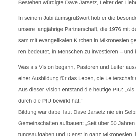
Bestehen wür­dig­te Dave Jar­setz, Lei­ter der Lie­be
In sei­nem Jubi­lä­ums­gruß­wort hob er die beson­de­
unse­re lang­jäh­ri­ge Part­ner­schaft, die 1976 mit 
sam mit evan­ge­li­ka­len Kir­chen in Mikro­ne­si­en
ren bedeu­tet, in Men­schen zu inves­tie­ren – und 
Was als Visi­on begann, Pas­to­ren und Lei­ter aus­z
einer Aus­bil­dung für das Leben, die Lei­ter­schaf
Aus die­ser Visi­on ent­stand die heu­ti­ge PIU: „A
durch die PIU bewirkt hat.“
Bil­dung war dabei laut Dave Jar­setz nie ein Selb
Gemein­schaf­ten auf­bau­en: „Seit über 50 Jah­ren 
tungs­auf­ga­ben und Dienst in ganz Mikro­ne­si­en, 