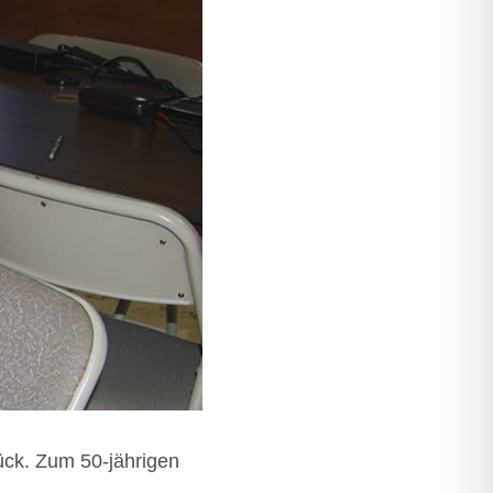
ück. Zum 50-jäh­ri­gen