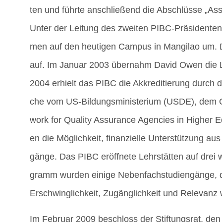
ten und führ­te anschlie­ßend die Abschlüs­se „Asso­
Unter der Lei­tung des zwei­ten PIBC-Prä­si­den­
men auf den heu­ti­gen Cam­pus in Man­gi­lao um.
auf. Im Janu­ar 2003 über­nahm David Owen die L
2004 erhielt das PIBC die Akkre­di­tie­rung durch di
che vom US-Bil­dungs­mi­nis­te­ri­um (USDE), dem Cou
work for Qua­li­ty Assu­rance Agen­ci­es in Hig­her E
en die Mög­lich­keit, finan­zi­el­le Unter­stüt­zung au
gän­ge. Das PIBC eröff­ne­te Lehr­stät­ten auf drei w
gramm wur­den eini­ge Neben­fach­stu­di­en­gän­ge, d
Erschwing­lich­keit, Zugäng­lich­keit und Rele­vanz 
Im Febru­ar 2009 beschloss der Stif­tungs­rat, den 