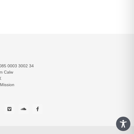
085 0003 3002 34
im Calw
X
 Mission