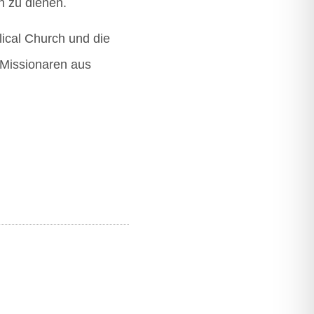
nen zu dienen.
­li­cal Church und die
Mis­sio­na­ren aus