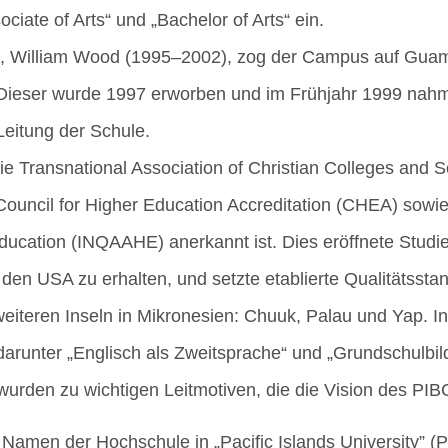
cia­te of Arts“ und „Bache­lor of Arts“ ein.
ten, Wil­liam Wood (1995–2002), zog der Cam­pus auf Gua
 Die­ser wur­de 1997 erwor­ben und im Früh­jahr 1999 na
ei­tung der Schule.
e Trans­na­tio­nal Asso­cia­ti­on of Chris­ti­an Col­leges a
n­cil for Hig­her Edu­ca­ti­on Accre­di­ta­ti­on (CHEA) sowie
du­ca­ti­on (INQAAHE) aner­kannt ist. Dies eröff­ne­te Stu­die
s den USA zu erhal­ten, und setz­te eta­blier­te Qua­li­täts­stan
ei­te­ren Inseln in Mikro­ne­si­en: Chu­uk, Palau und Yap. In 
ar­un­ter „Eng­lisch als Zweit­spra­che“ und „Grund­schul­bi
wur­den zu wich­ti­gen Leit­mo­ti­ven, die die Visi­on des PI
Namen der Hoch­schu­le in „Paci­fic Islands Uni­ver­si­ty” 