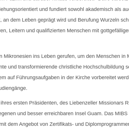
bezie­hungs­ori­en­tiert und fun­diert sowohl aka­de­misch als a
Ort, an dem Leben geprägt wird und Beru­fung Wur­zeln sc
n, Lei­tern und qua­li­fi­zier­ten Men­schen mit gott­ge­fäl­li­g
 Mikro­ne­si­en ins Leben geru­fen, um den Men­schen in M
­te und trans­for­mie­ren­de christ­li­che Hoch­schul­bil­dung
dem auf Füh­rungs­auf­ga­ben in der Kir­che vor­be­rei­tet wer
Studiengänge.
ihres ers­ten Prä­si­den­ten, des Lie­ben­zel­ler Mis­sio­nars
le­ge­nen und bes­ser erreich­ba­ren Insel Guam. Das MIBS 
 dem Ange­bot von Zer­ti­fi­kats- und Diplom­pro­gram­men 