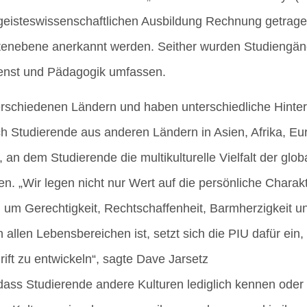
geis­tes­wis­sen­schaft­li­chen Aus­bil­dung Rech­nung getra
en­ebe­ne aner­kannt wer­den. Seit­her wur­den Stu­di­en­gän­g
Dienst und Päd­ago­gik umfassen.
­schie­de­nen Län­dern und haben unter­schied­li­che Hin­te
h Stu­die­ren­de aus ande­ren Län­dern in Asi­en, Afri­ka, 
n dem Stu­die­ren­de die mul­ti­kul­tu­rel­le Viel­falt der glo
n. „Wir legen nicht nur Wert auf die per­sön­li­che Cha­rak­t
 Gerech­tig­keit, Recht­schaf­fen­heit, Barm­her­zig­keit u
in allen Lebens­be­rei­chen ist, setzt sich die PIU dafür ein,
rift zu ent­wi­ckeln“, sag­te Dave Jarsetz
s, dass Stu­die­ren­de ande­re Kul­tu­ren ledig­lich ken­nen od