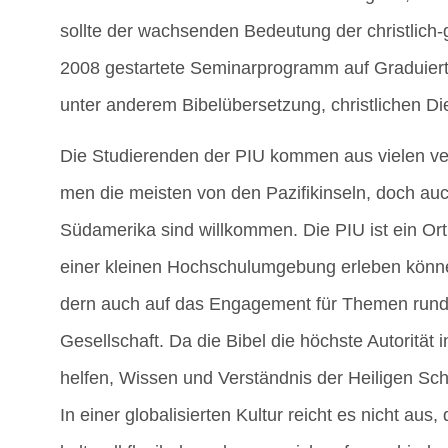
soll­te der wach­sen­den Bedeu­tung der christ­lich-
2008 gestar­te­te Semi­nar­pro­gramm auf Gra­du­ier­t
unter ande­rem Bibel­über­set­zung, christ­li­chen 
Die Stu­die­ren­den der PIU kom­men aus vie­len ver
men die meis­ten von den Pazi­fik­in­seln, doch auc
Süd­ame­ri­ka sind will­kom­men. Die PIU ist ein Ort, a
einer klei­nen Hoch­schul­um­ge­bung erle­ben kön­ne
dern auch auf das Enga­ge­ment für The­men rund um
Gesell­schaft. Da die Bibel die höchs­te Auto­ri­tät 
hel­fen, Wis­sen und Ver­ständ­nis der Hei­li­gen Sch
In einer glo­ba­li­sier­ten Kul­tur reicht es nicht au