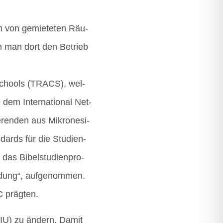
m von gemie­te­ten Räu­
hm man dort den Betrieb
nd Schools (TRACS), wel­
 dem Inter­na­tio­nal Net­
­ren­den aus Mikro­ne­si­
­dards für die Stu­di­en­
das Bibel­stu­di­en­pro­
l­dung“, auf­ge­nom­men.
BC prägten.
(PIU) zu ändern. Damit