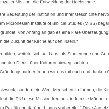
n­zel­ler Mis­si­on, die Ent­wick­lung der Hochschule.
re Bedeu­tung der Insti­tu­ti­on und ihrer Geschich­te her­vo
dem Micro­ne­si­an Insti­tu­te of Bibli­cal Stu­dies (MIBS) b
 gegrün­det. Von Anfang an gab es eine kla­re Über­zeu­gung: 
in die Zukunft der Kir­che auf den Inseln.“
u­bil­den, wei­te­te sich bald aus, als Stu­die­ren­de und G
t und den Dienst über Kul­tu­ren hin­weg suchten.
ls Grün­dungs­part­ner freu­en wir uns mit euch und dan­ken 
st­zweck, son­dern ein Weg, Men­schen zu for­men, die Kir­
lebt die PIU die­se Mis­si­on treu aus, indem sie Män­ner 
im Pazi­fik und dar­über hin­aus vor­be­rei­tet.“ Dave Jar­se