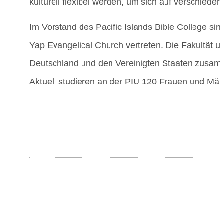
kul­tu­rell fle­xi­bel wer­den, um sich auf ver­schie­
Im Vor­stand des Paci­fic Islands Bible Col­lege sind
Yap Evan­ge­li­cal Church ver­tre­ten. Die Fakul­tät
Deutsch­land und den Ver­ei­nig­ten Staa­ten zus
Aktu­ell stu­die­ren an der PIU 120 Frau­en und Mä