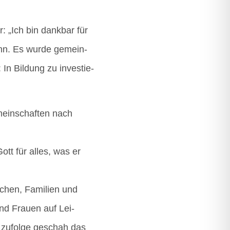
r: „Ich bin dank­bar für
egann. Es wur­de gemein­
In Bil­dung zu inves­tie­
emein­schaf­ten nach
Gott für alles, was er
chen, Fami­li­en und
und Frau­en auf Lei­
tz zufol­ge geschah das