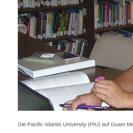
Die Paci­fic Islands Uni­ver­si­ty (PIU) auf Guam bl