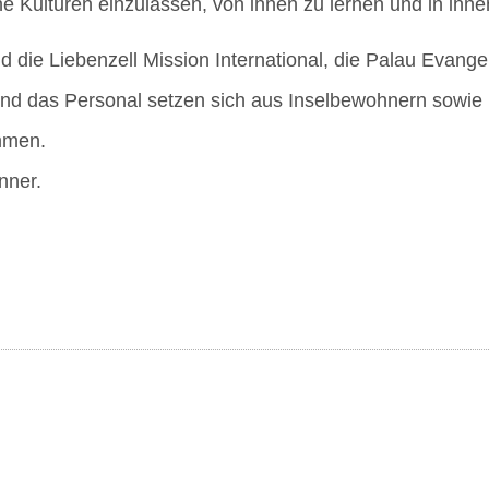
de­ne Kul­tu­ren ein­zu­las­sen, von ihnen zu ler­nen und in ih
 die Lie­ben­zell Mis­si­on Inter­na­tio­nal, die Palau Evan­ge
 und das Per­so­nal set­zen sich aus Insel­be­woh­nern sowie 
ammen.
nner.