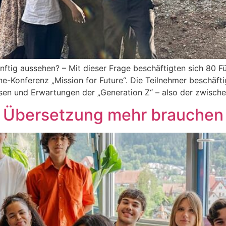
tig aus­se­hen? – Mit die­ser Fra­ge beschäf­tig­ten sich 80 Füh
ine-Kon­fe­renz „Mis­si­on for Future“. Die Teil­neh­mer beschäf
is­sen und Erwar­tun­gen der „Gene­ra­ti­on Z“ – also der zwi­sc
e Übersetzung mehr brauchen