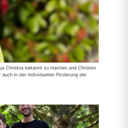
esus Chris­tus bekannt zu machen und Chris­ten
auch in der indi­vi­du­el­len För­de­rung der