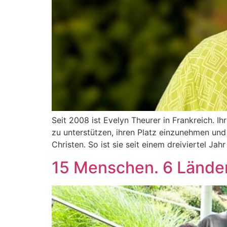
Seit 2008 ist Eve­lyn Theu­rer in Frank­reich. 
zu unter­stüt­zen, ihren Platz ein­zu­neh­men und i
Chris­ten. So ist sie seit einem drei­vier­tel Jah
15 Menschen. 6 Länder