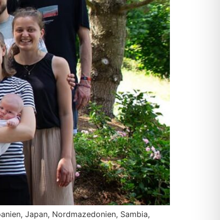
a­ni­en, Japan, Nord­ma­ze­do­ni­en, Sam­bia,