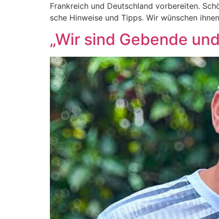
Frank­reich und Deutsch­land vor­be­rei­ten. Sch
sche Hin­wei­se und Tipps. Wir wün­schen ihnen
„Wir sind Gebende un