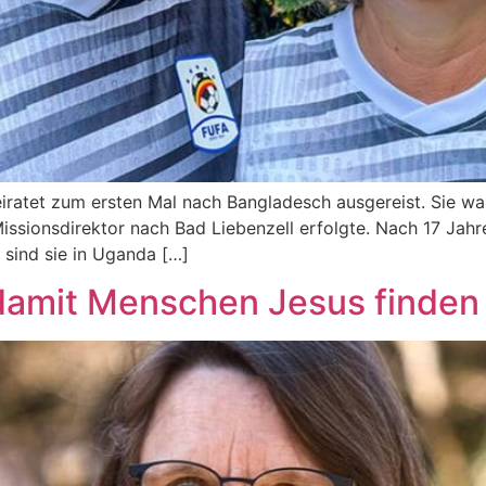
ra­tet zum ers­ten Mal nach Ban­gla­desch aus­ge­reist. Sie ware
s­si­ons­di­rek­tor nach Bad Lie­ben­zell erfolg­te. Nach 17 Jah­
1 sind sie in Ugan­da […]
damit Menschen Jesus finden