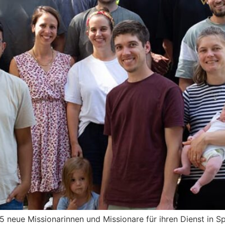
neue Mis­sio­na­rin­nen und Mis­sio­na­re für ihren Dienst in Sp