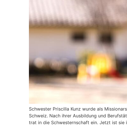
Schwes­ter Pri­scil­la Kunz wur­de als Mis­sio­nar
Schweiz. Nach ihrer Aus­bil­dung und Berufs­tä­tig
trat in die Schwes­tern­schaft ein. Jetzt ist sie 