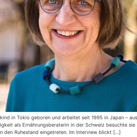
s­kind in Tokio gebo­ren und arbei­tet seit 1995 in Japan – aus­g
­keit als Ernäh­rungs­be­ra­te­rin in der Schweiz besuch­te sie di
in den Ruhe­stand ein­ge­tre­ten. Im Inter­view blickt […]