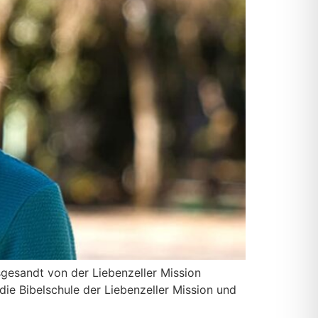
e­sandt von der Lie­ben­zel­ler Mis­si­on
e Bibel­schu­le der Lie­ben­zel­ler Mis­si­on und