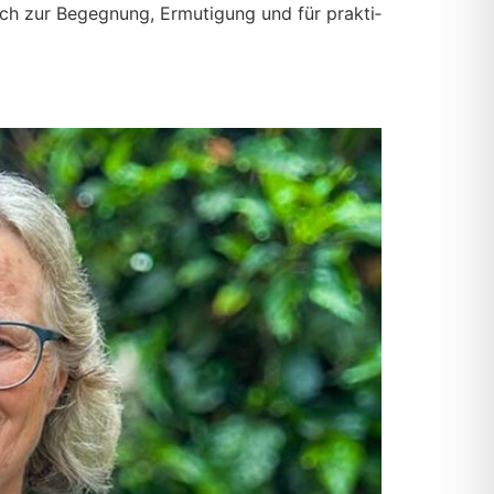
ich zur Begeg­nung, Ermu­ti­gung und für prak­ti­