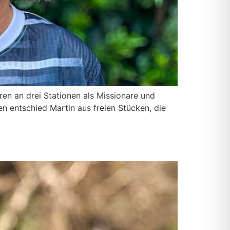
n an drei Sta­tio­nen als Mis­sio­na­re und
ren ent­schied Mar­tin aus frei­en Stü­cken, die