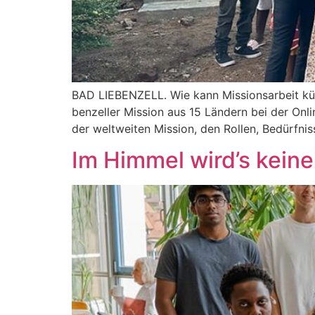
BAD LIEBENZELL. Wie kann Mis­si­ons­ar­beit künf­
ben­zel­ler Mis­si­on aus 15 Län­dern bei der Onl
der welt­wei­ten Mis­si­on, den Rol­len, Bedürf­n
Im Himmel wird’s kein