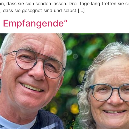
ön, dass sie sich sen­den lassen. Drei Tage lang tref­fen sie s
, dass sie geseg­net sind und selbst […]
d Empfangende“