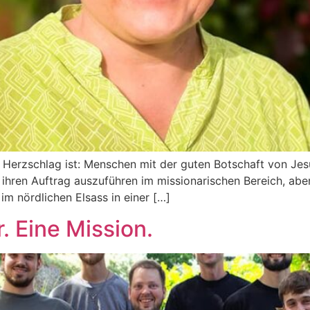
Ihr Herz­schlag ist: Men­schen mit der guten Bot­schaft von J
hren Auf­trag aus­zu­füh­ren im mis­sio­na­ri­schen Bereich, aber 
r im nörd­li­chen Elsass in einer […]
. Eine Mission.