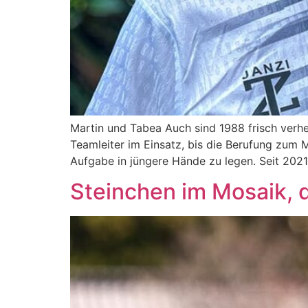
Mar­tin und Tabea Auch sind 1988 frisch ver­hei­
Team­lei­ter im Ein­satz, bis die Beru­fung zum Mi
Auf­ga­be in jün­ge­re Hän­de zu legen. Seit 202
Steinchen im Mosaik, 