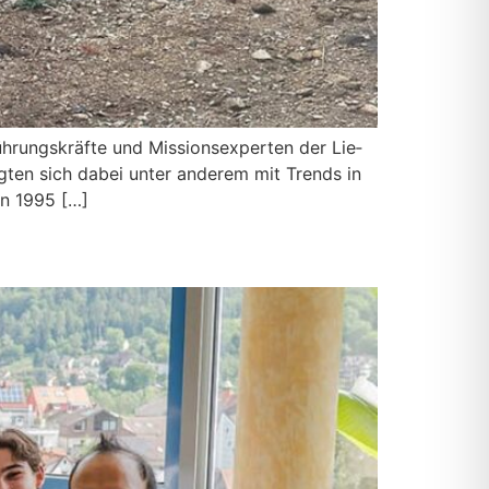
­rungs­kräf­te und Mis­si­ons­exper­ten der Lie­
­tig­ten sich dabei unter ande­rem mit Trends in
hen 1995 […]