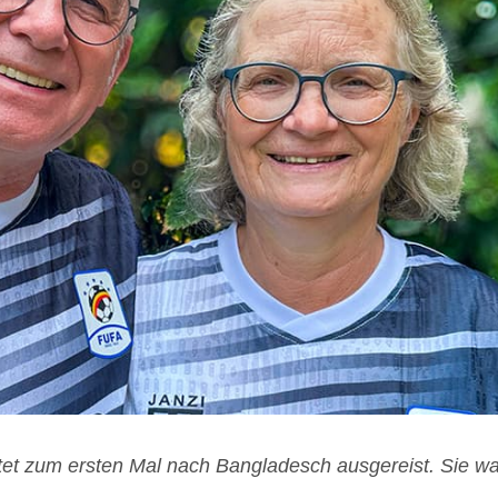
tet zum ers­ten Mal nach Ban­gla­desch aus­ge­reist. Sie wa