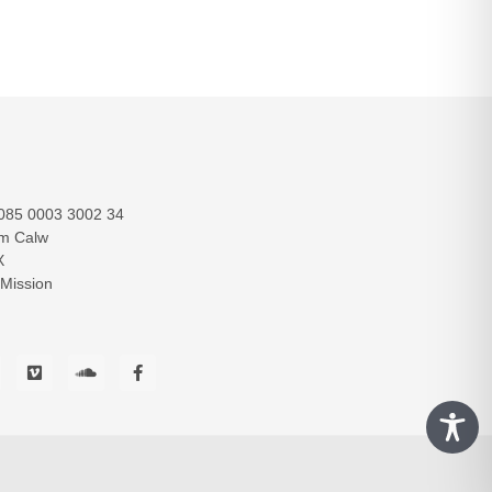
085 0003 3002 34
im Calw
X
 Mission