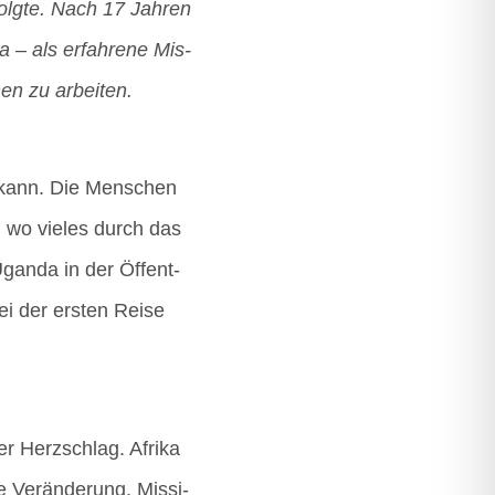
rfolg­te. Nach 17 Jah­ren
a – als erfah­re­ne Mis­
­nen zu arbeiten.
en kann. Die Men­schen
, wo vie­les durch das
Ugan­da in der Öffent­
i der ers­ten Rei­se
er Herz­schlag. Afri­ka
 Ver­än­de­rung. Mis­si­