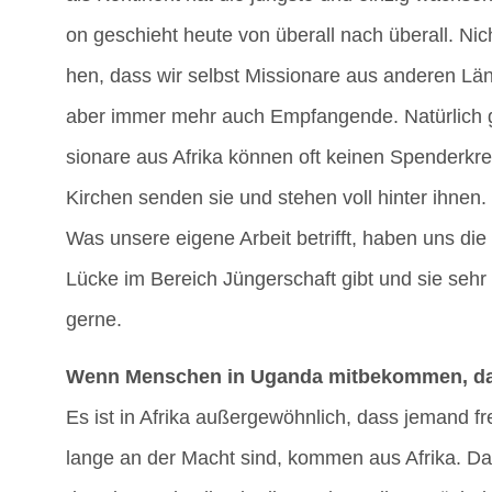
on geschieht heu­te von über­all nach über­all. N
hen, dass wir selbst Mis­sio­na­re aus ande­ren L
aber immer mehr auch Emp­fan­gen­de. Natür­lich gi
sio­na­re aus Afri­ka kön­nen oft kei­nen Spen­der­kr
Kir­chen sen­den sie und ste­hen voll hin­ter ihnen.
Was unse­re eige­ne Arbeit betrifft, haben uns di
Lücke im Bereich Jün­ger­schaft gibt und sie seh
gerne.
Wenn Men­schen in Ugan­da mit­be­kom­men, dass 
Es ist in Afri­ka außer­ge­wöhn­lich, dass jemand fre
lan­ge an der Macht sind, kom­men aus Afri­ka. Das z