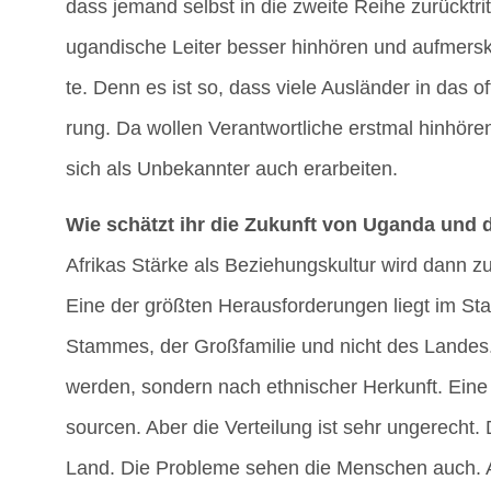
dass jemand selbst in die zwei­te Rei­he zurück­tri
ugan­di­sche Lei­ter bes­ser hin­hö­ren und auf­mers
te. Denn es ist so, dass vie­le Aus­län­der in das
rung. Da wol­len Ver­ant­wort­li­che erst­mal hin­hö
sich als Unbe­kann­ter auch erarbeiten.
Wie schätzt ihr die Zukunft von Ugan­da und die
Afri­kas Stär­ke als Bezie­hungs­kul­tur wird dann
Eine der größ­ten Her­aus­for­de­run­gen liegt im S
Stam­mes, der Groß­fa­mi­lie und nicht des Lan­des
wer­den, son­dern nach eth­ni­scher Her­kunft. Eine w
sour­cen. Aber die Ver­tei­lung ist sehr unge­recht
Land. Die Pro­ble­me sehen die Men­schen auch. Ab