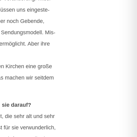
s­sen uns ein­ge­ste­
mmer noch Geben­de,
 Sen­dungs­mo­dell. Mis­
 ermög­licht. Aber ihre
n Kir­chen eine gro­ße
Das machen wir seit­dem
n sie darauf?
lt, die sehr alt und sehr
für sie ver­wun­der­lich,