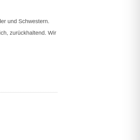
­der und Schwes­tern.
ch, zurück­hal­tend. Wir