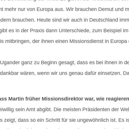
icht mehr nur von Euro­pa aus. Wir brau­chen Demut und mü
än­dern brau­chen. Heu­te sind wir auch in Deutsch­land i
bt es in der Pra­xis dann Unter­schie­de, zum Bei­spiel im
eis mit­brin­gen, der ihnen einen Mis­si­ons­dienst in Euro­pa
e Ugan­der ganz zu Beginn gesagt, dass es bei ihnen in de
r dank­bar wären, wenn wir uns genau dafür ein­set­zen. 
Mar­tin frü­her Mis­si­ons­di­rek­tor war, wie reagie­re
i­wil­lig sein Amt abgibt. Die meis­ten Prä­si­den­ten der We
eigt, dass so ein Schritt für sie unge­wöhn­lich ist. Es ist 