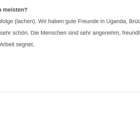
am meisten?
n­fol­ge (lachen). Wir haben gute Freun­de in Ugan­da, Brü
t sehr schön. Die Men­schen sind sehr ange­nehm, freund­li
 Arbeit segnet.