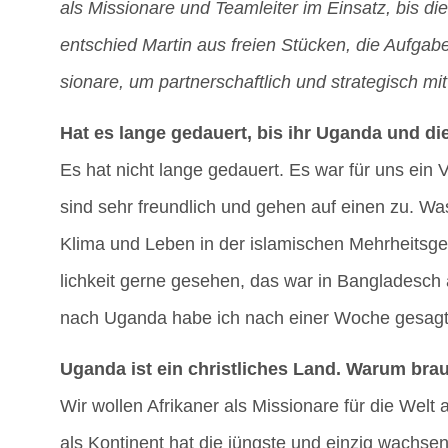
als Mis­sio­na­re und Team­lei­ter im Ein­satz, bis d
ent­schied Mar­tin aus frei­en Stü­cken, die Auf­ga­
sio­na­re, um part­ner­schaft­lich und stra­te­gisch m
Hat es lan­ge gedau­ert, bis ihr Ugan­da und d
Es hat nicht lan­ge gedau­ert. Es war für uns ein V
sind sehr freund­lich und gehen auf einen zu. Was 
Kli­ma und Leben in der isla­mi­schen Mehr­heits­ge­
lich­keit ger­ne gese­hen, das war in Ban­gla­desch
nach Ugan­da habe ich nach einer Woche gesagt:
Ugan­da ist ein christ­li­ches Land. War­um bra
Wir wol­len Afri­ka­ner als Mis­sio­na­re für die Wel
als Kon­ti­nent hat die jüngs­te und ein­zig wach­sen