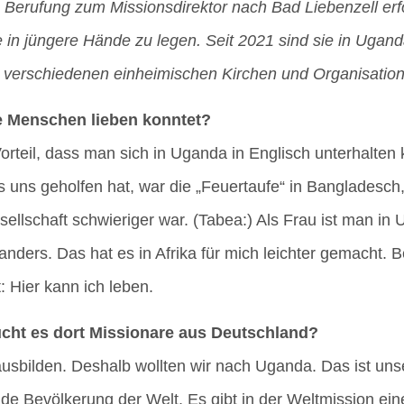
ie Beru­fung zum Mis­si­ons­di­rek­tor nach Bad Lie­ben­zell e
be in jün­ge­re Hän­de zu legen. Seit 2021 sind sie in Ugan­d
it ver­schie­de­nen ein­hei­mi­schen Kir­chen und Orga­ni­sa­tio
ie Men­schen lie­ben konntet?
or­teil, dass man sich in Ugan­da in Eng­lisch unter­hal­t
uns gehol­fen hat, war die „Feu­er­tau­fe“ in Ban­gla­desch
sell­schaft schwie­ri­ger war. (Tabea:) Als Frau ist man in 
 anders. Das hat es in Afri­ka für mich leich­ter gemacht. Be
 Hier kann ich leben.
ucht es dort Mis­sio­na­re aus Deutschland?
t aus­bil­den. Des­halb woll­ten wir nach Ugan­da. Das ist uns
­de Bevöl­ke­rung der Welt. Es gibt in der Welt­mis­si­on eine