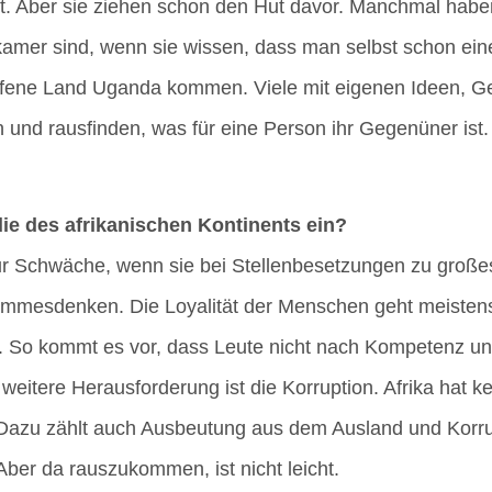
tt. Aber sie zie­hen schon den Hut davor. Manch­mal haben 
­ka­mer sind, wenn sie wis­sen, dass man selbst schon eine Le
 offe­ne Land Ugan­da kom­men. Vie­le mit eige­nen Ideen, 
­ren und raus­fin­den, was für eine Per­son ihr Gegen­ü­ner is
 des afri­ka­ni­schen Kon­ti­nents ein?
 zur Schwä­che, wenn sie bei Stel­len­be­set­zun­gen zu gro
tam­mes­den­ken. Die Loya­li­tät der Men­schen geht meis­ten
. So kommt es vor, dass Leu­te nicht nach Kom­pe­tenz und E
ei­te­re Her­aus­for­de­rung ist die Kor­rup­ti­on. Afri­ka hat
. Dazu zählt auch Aus­beu­tung aus dem Aus­land und Kor­rup
er da raus­zu­kom­men, ist nicht leicht.