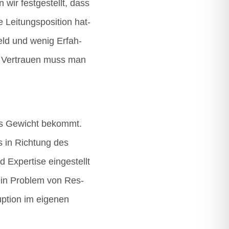
wir fest­ge­stellt, dass
i­tungs­po­si­ti­on hat­
Geld und wenig Erfah­
t. Ver­trau­en muss man
­ßes Gewicht bekommt.
s in Rich­tung des
xper­ti­se ein­ge­stellt
 kein Pro­blem von Res­
­ti­on im eige­nen