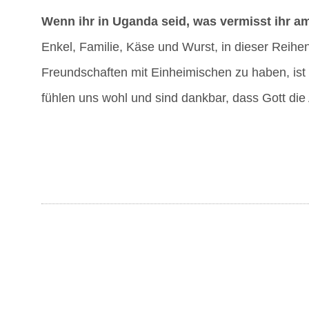
Wenn ihr in Ugan­da seid, was ver­misst ihr 
Enkel, Fami­lie, Käse und Wurst, in die­ser Rei­he
Freund­schaf­ten mit Ein­hei­mi­schen zu haben, is
füh­len uns wohl und sind dank­bar, dass Gott die