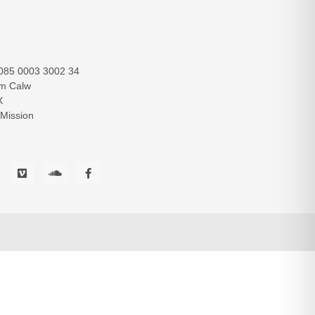
085 0003 3002 34
im Calw
X
 Mission