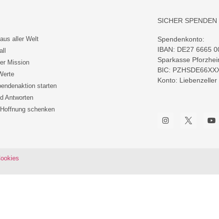
SICHER SPENDEN
aus aller Welt
Spendenkonto:
IBAN: DE27 6665 0
all
Sparkasse Pforzhe
ler Mission
BIC: PZHSDE66XX
Werte
Konto: Liebenzeller
endenaktion starten
d Antworten
 Hoffnung schenken
ookies